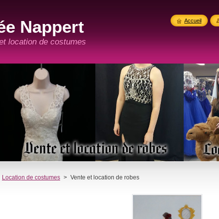
ée Nappert
Accueil
 et location de costumes
Location de costumes
>
Vente et location de robes