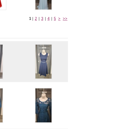
1
|
2
|
3
|
4
|
5
>
>>