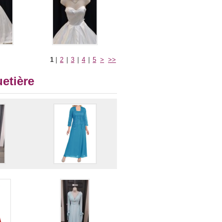
1
|
2
|
3
|
4
|
5
>
>>
etière