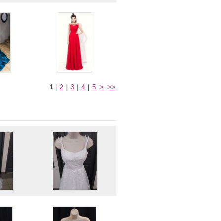
1
|
2
|
3
|
4
|
5
>
>>