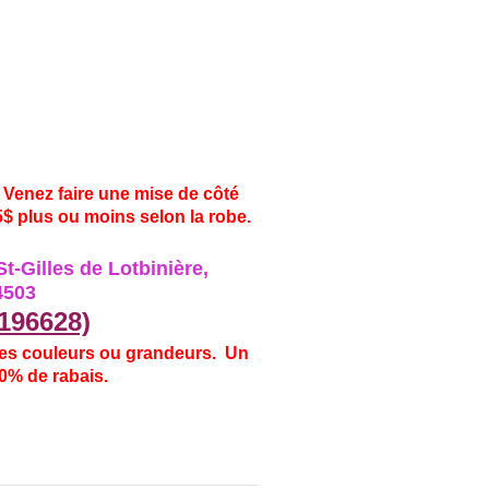
Venez faire une mise de côté
5$ plus ou moins selon la robe.
St-Gilles
de Lotbinière,
572-4503
2196628)
res couleurs ou grandeurs. Un
0% de rabais.