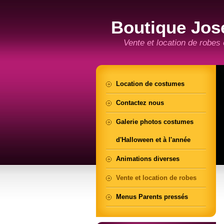
Boutique Jos
Vente et location de robes
Location de costumes
Contactez nous
Galerie photos costumes
d'Halloween et à l'année
Animations diverses
Vente et location de robes
Menus Parents pressés