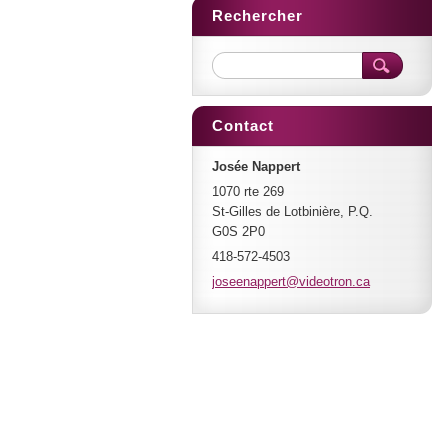
Rechercher
Contact
Josée Nappert
1070 rte 269
St-Gilles de Lotbinière, P.Q.
G0S 2P0
418-572-4503
joseenap
pert@vid
eotron.c
a