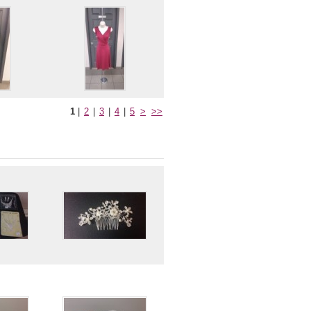
1
|
2
|
3
|
4
|
5
>
>>