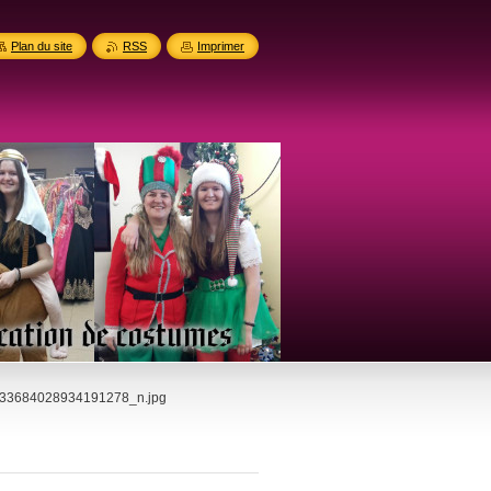
Plan du site
RSS
Imprimer
33684028934191278_n.jpg