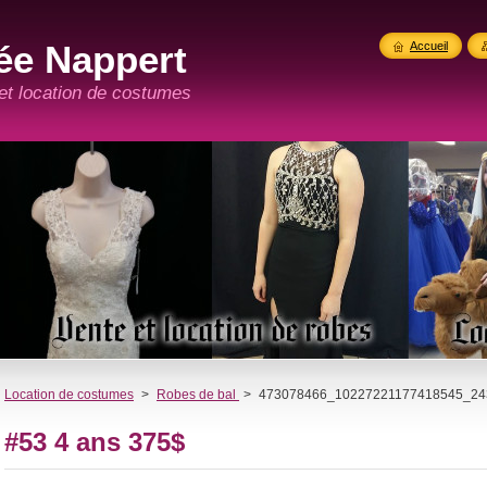
ée Nappert
Accueil
 et location de costumes
Location de costumes
>
Robes de bal
>
473078466_10227221177418545_24
#53 4 ans 375$