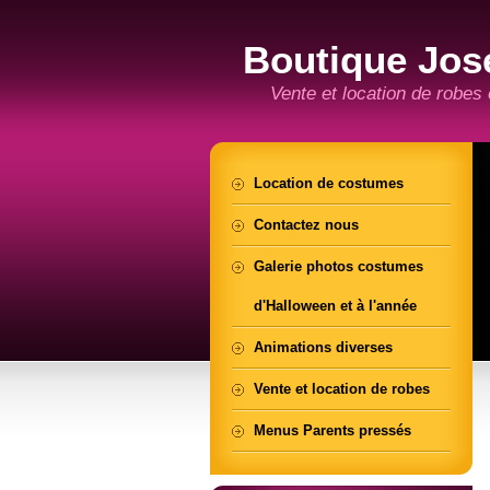
Boutique Jos
Vente et location de robes
Location de costumes
Contactez nous
Galerie photos costumes
d'Halloween et à l'année
Animations diverses
Vente et location de robes
Menus Parents pressés