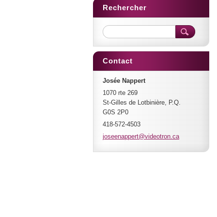
Rechercher
Contact
Josée Nappert
1070 rte 269
St-Gilles de Lotbinière, P.Q.
G0S 2P0
418-572-4503
joseenap
pert@vid
eotron.c
a