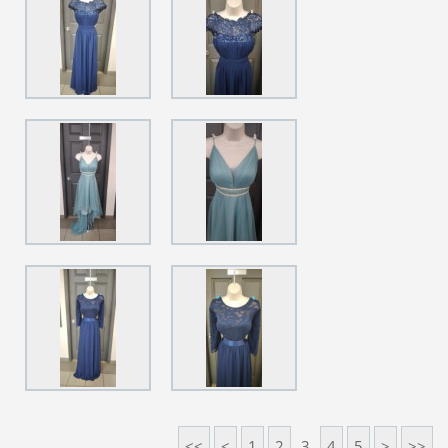
<<
<
1
2
3
4
5
>
>>