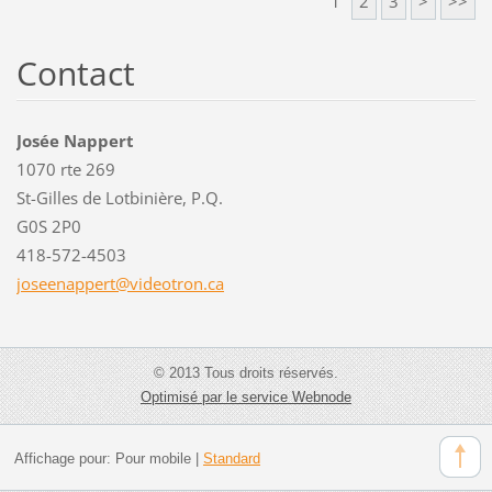
1
2
3
>
>>
Contact
Josée Nappert
1070 rte 269
St-Gilles de Lotbinière, P.Q.
G0S 2P0
418-572-4503
joseenap
pert@vid
eotron.c
a
© 2013 Tous droits réservés.
Optimisé par le service Webnode
Affichage pour:
Pour mobile
|
Standard