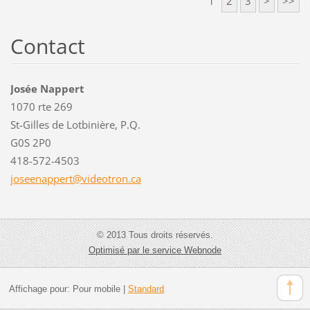
1
2
3
>
>>
Contact
Josée Nappert
1070 rte 269
St-Gilles de Lotbinière, P.Q.
G0S 2P0
418-572-4503
joseenap
pert@vid
eotron.c
a
© 2013 Tous droits réservés.
Optimisé par le service Webnode
Affichage pour:
Pour mobile
|
Standard