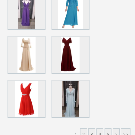
1
2
3
4
5
>
>>