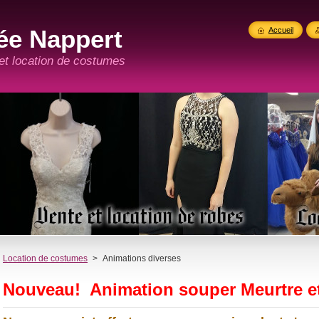
ée Nappert
Accueil
 et location de costumes
Location de costumes
>
Animations diverses
Nouveau! Animation souper Meurtre et