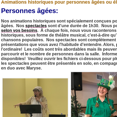
Animations historiques pour personnes âgées ou él
Personnes âgées:
Nos animations historiques sont spécialement conçues po
âgées. Nos
spectacles
sont d'une durée de 1h30. Nous po
selon vos besoins
. À chaque fois, nous vous raconterons 
historiques, sous forme de
théâtre musical
, c'est-à-dire qu
chansons populaires. Nos spectacles sont complètement d
présentations que vous avez l'habitude d'entendre. Alors, 
l'ordinaire! Les coûts sont très abordables mais ils peuven
parcourir et le
nombre de personnes
dans la salle. Inform
disponibles! Veuillez ouvrir les fichiers ci-dessous pour p
les spectacles peuvent être présentés en solo, en comp
en duo avec Maryse.