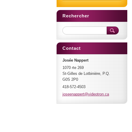
Rechercher
Contact
Josée Nappert
1070 rte 269
St-Gilles de Lotbinière, P.Q.
G0S 2P0
418-572-4503
joseenap
pert@vid
eotron.c
a