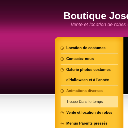
Boutique Jos
Vente et location de robes
Location de costumes
Contactez nous
Galerie photos costumes
d'Halloween et à l'année
Animations diverses
Troupe Dans le temps
Vente et location de robes
Menus Parents pressés