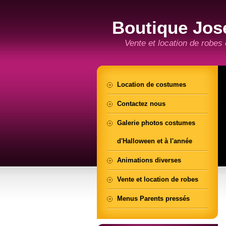
Boutique Jos
Vente et location de robes
Location de costumes
Contactez nous
Galerie photos costumes
d'Halloween et à l'année
Animations diverses
Vente et location de robes
Menus Parents pressés