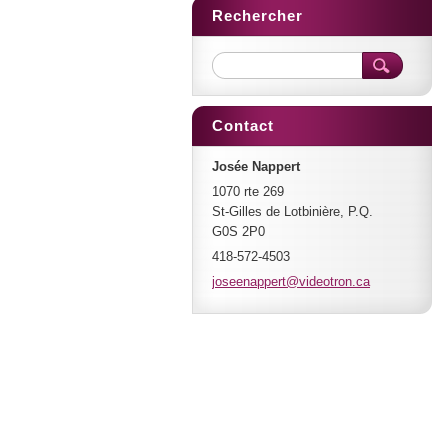
Rechercher
Contact
Josée Nappert
1070 rte 269
St-Gilles de Lotbinière, P.Q.
G0S 2P0
418-572-4503
joseenap
pert@vid
eotron.c
a