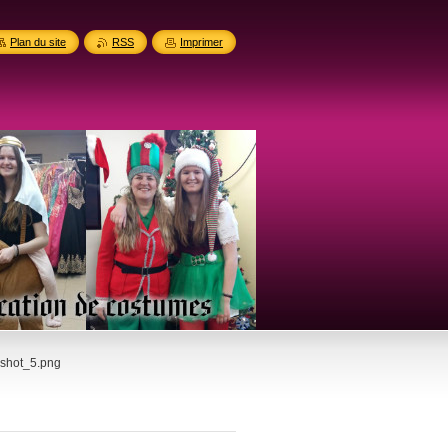
Plan du site
RSS
Imprimer
shot_5.png