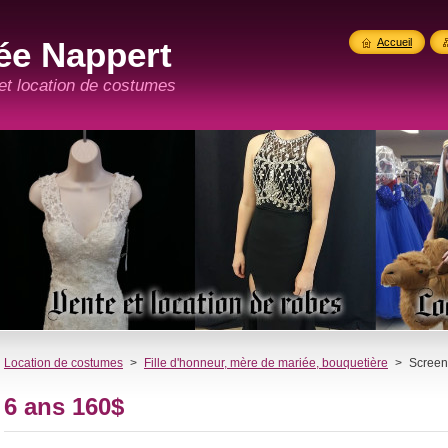
ée Nappert
Accueil
 et location de costumes
Location de costumes
>
Fille d'honneur, mère de mariée, bouquetière
>
Screen
6 ans 160$