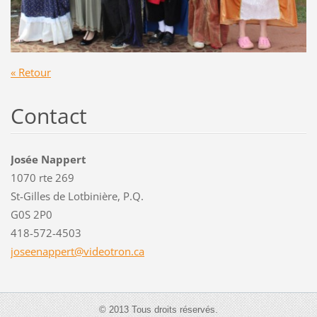
« Retour
Contact
Josée Nappert
1070 rte 269
St-Gilles de Lotbinière, P.Q.
G0S 2P0
418-572-4503
joseenap
pert@vid
eotron.c
a
© 2013 Tous droits réservés.