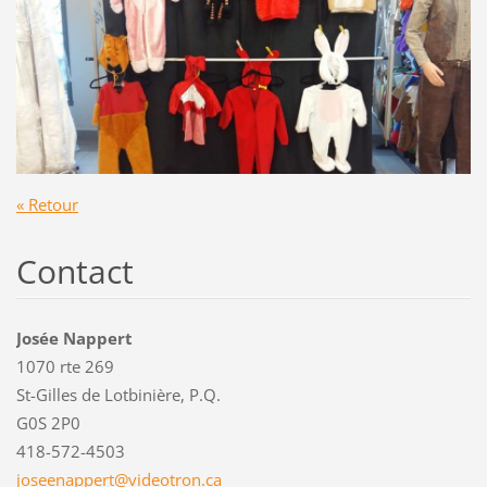
« Retour
Contact
Josée Nappert
1070 rte 269
St-Gilles de Lotbinière, P.Q.
G0S 2P0
418-572-4503
joseenap
pert@vid
eotron.c
a