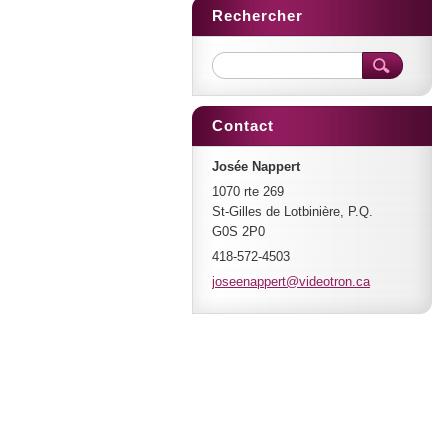
Rechercher
Contact
Josée Nappert
1070 rte 269
St-Gilles de Lotbinière, P.Q.
G0S 2P0
418-572-4503
joseenap
pert@vid
eotron.c
a