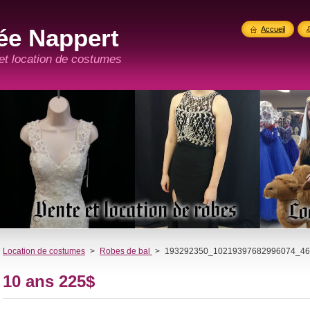
ée Nappert
Accueil
 et location de costumes
Location de costumes
>
Robes de bal
>
193292350_10219397682996074_46
10 ans 225$