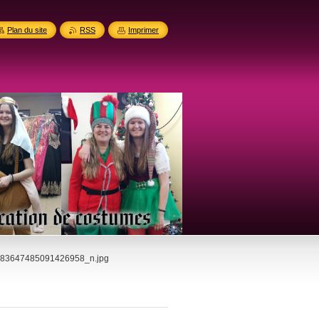
Plan du site
RSS
Imprimer
83647485091426958_n.jpg