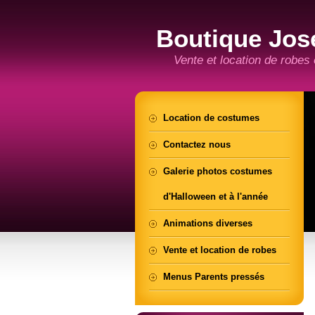
Boutique Jos
Vente et location de robes
Location de costumes
Contactez nous
Galerie photos costumes
d'Halloween et à l'année
Animations diverses
Vente et location de robes
Menus Parents pressés